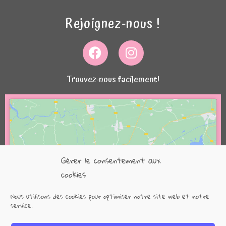
Rejoignez-nous !
Trouvez-nous facilement!
Gérer le consentement aux
Cliquez pour accepter les cookies
cookies
marketing et activer ce contenu
Nous utilisons des cookies pour optimiser notre site web et notre
service.